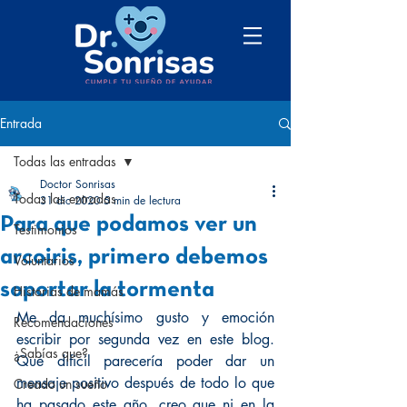
Entrada
Todas las entradas
Doctor Sonrisas
Todas las entradas
31 dic 2020
5 min de lectura
Para que podamos ver un
Testimonios
arcoiris, primero debemos
Voluntarios
soportar la tormenta
Historias de mamás
Me da muchísimo gusto y emoción 
Recomendaciones
escribir por segunda vez en este blog. 
¿Sabías que?
Qué dificil parecería poder dar un 
mensaje positivo después de todo lo que 
Creado un sueño
ha pasado este año, creo que ni en la 