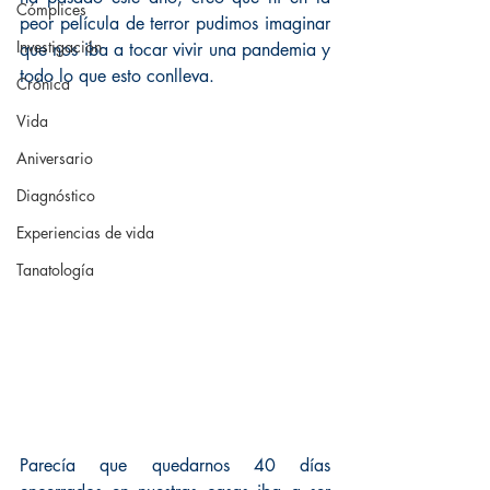
Cómplices
peor película de terror pudimos imaginar 
Investigación
que nos iba a tocar vivir una pandemia y 
todo lo que esto conlleva.
Crónica
Vida
Aniversario
Diagnóstico
Experiencias de vida
Tanatología
Parecía que quedarnos 40 días 