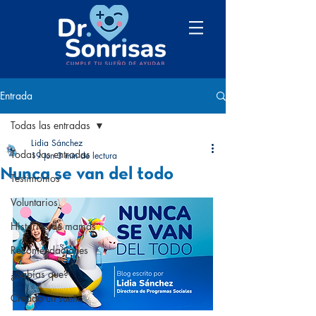
Entrada
Todas las entradas
Lidia Sánchez
Todas las entradas
19 jun
3 min de lectura
Nunca se van del todo
Testimonios
Voluntarios
Historias de mamás
Recomendaciones
¿Sabías que?
Creado un sueño