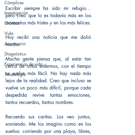
Cómplices
Escribir siempre ha sido mi refugio… 
Investigación
pero creo que lo es todavía más en los 
momentos más tristes y en los más felices.
Crónica
Vida
Hoy recibí una noticia que me dolió 
Aniversario
mucho.
Diagnóstico
Mucha gente piensa que, al estar tan 
Experiencias de vida
cerca de niños enfermos, con el tiempo 
se vuelve más fácil. No hay nada más 
Tanatología
lejos de la realidad. Creo que incluso se 
vuelve un poco más difícil, porque cada 
despedida revive tantas emociones, 
tantos recuerdos, tantos nombres.
Recuerdo sus caritas. Los veo juntos, 
sonriendo. Me los imagino como en los 
sueños: corriendo por una playa, libres, 