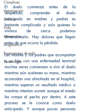
Cómplices
El duelo comienza antes de la 
Investigación
despedida, comprender el duelo 
anticipado en madres y padres es 
Crónica
bastante complicado y solo quienes lo 
Vida
vivimos de cerca podemos 
Aniversario
dimensionarlo. Hay dolores que llegan 
antes de que ocurra la pérdida.
Diagnóstico
Experiencias de vida
Las madres y los padres que acompañan 
a un hijo con una enfermedad terminal 
Tanatología
muchas veces comienzan a vivir el duelo 
mientras aún sostienen su mano, mientras 
acomodan una almohada en el hospital, 
mientras esperan un resultado médico o 
mientras intentan sonreír aunque el miedo 
les rompa el pecho por dentro. A este 
proceso se le conoce como duelo 
anticipado. Y aunque pocas personas 