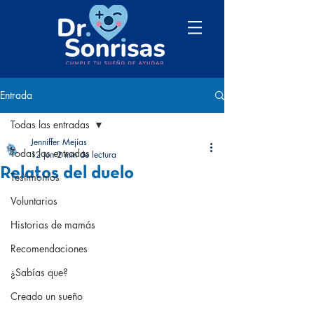
Entrada
Todas las entradas
Jenniffer Mejías
Todas las entradas
12 jun
2 min de lectura
Relatos del duelo
Testimonios
Voluntarios
Historias de mamás
Recomendaciones
¿Sabías que?
Creado un sueño