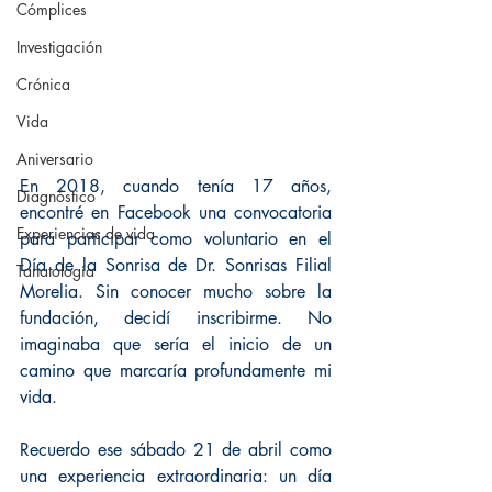
Cómplices
Investigación
Crónica
Vida
Aniversario
En 2018, cuando tenía 17 años, 
Diagnóstico
encontré en Facebook una convocatoria 
Experiencias de vida
para participar como voluntario en el 
Día de la Sonrisa de Dr. Sonrisas Filial 
Tanatología
Morelia. Sin conocer mucho sobre la 
fundación, decidí inscribirme. No 
imaginaba que sería el inicio de un 
camino que marcaría profundamente mi 
vida.
Recuerdo ese sábado 21 de abril como 
una experiencia extraordinaria: un día 