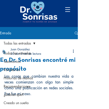
Entrada
Todas las entradas
Juan González
Todas las entradas
30 abr
3 min de lectura
En Dr. Sonrisas encontré mi
Testimonios
propósito
Voluntarios
Las cosas que cambian nuestra vida a 
Historias de mamás
veces comienzan con algo tan simple 
Recomendaciones
como una publicación en redes sociales. 
Ese fue mi caso.
¿Sabías que?
Creado un sueño