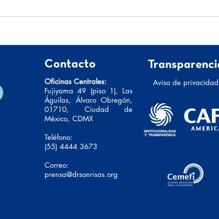
Relat
Nunca se van del todo
Contacto
Transparenci
Oficinas Centrales:
Aviso de privacidad
Fujiyama 49 (piso 1), Las
Águilas, Álvaro Obregón,
01710, Ciudad de
México, CDMX
Teléfono:
(55) 4444 3673
Correo:
prensa@drsonrisas.org