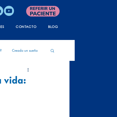
LES
CONTACTO
BLOG
?
Creado un sueño
ida
Tanatología
 vida: