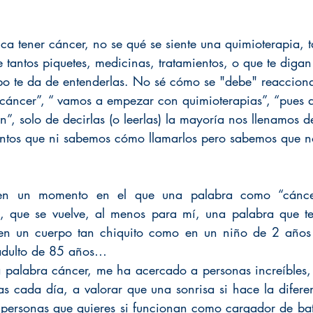
ica tener cáncer, no se qué se siente una quimioterapia,
 tantos piquetes, medicinas, tratamientos, o que te digan
po te da de entenderlas. No sé cómo se "debe" reacciona
 cáncer”, “ vamos a empezar con quimioterapias”, “pues 
n”, solo de decirlas (o leerlas) la mayoría nos llenamos 
entos que ni sabemos cómo llamarlos pero sabemos que n
 en un momento en el que una palabra como “cáncer
o, que se vuelve, al menos para mí, una palabra que te
en un cuerpo tan chiquito como en un niño de 2 años 
adulto de 85 años…
a palabra cáncer, me ha acercado a personas increíbles,
s cada día, a valorar que una sonrisa si hace la diferen
 personas que quieres si funcionan como cargador de bate