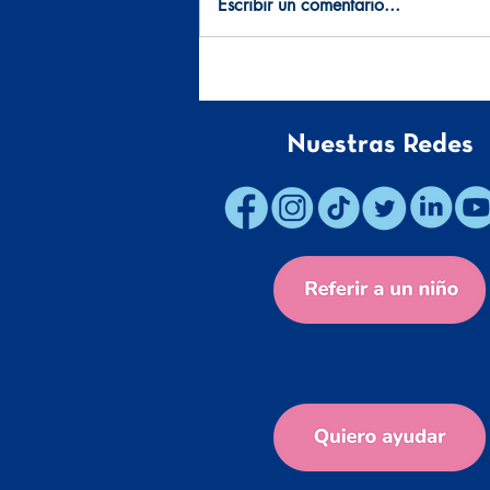
Escribir un comentario...
La culpa en los padres: “¿Pude
haber hecho más?”
Nuestras Redes