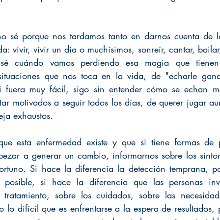
 sé porque nos tardamos tanto en darnos cuenta de lo
a: vivir, vivir un día o muchísimos, sonreír, cantar, bailar
 sé cuándo vamos perdiendo esa magia que tienen 
situaciones que nos toca en la vida, de "echarle ganas
fuera muy fácil, sigo sin entender cómo se echan más
tar motivados a seguir todos los días, de querer jugar au
eja exhaustos. 
que esta enfermedad existe y que si tiene formas de pr
pezar a generar un cambio, informarnos sobre los sínto
ortuno. Si hace la diferencia la detección temprana, p
s posible, si hace la diferencia que las personas invo
 tratamiento, sobre los cuidados, sobre las necesidade
lo difícil que es enfrentarse a la espera de resultados,