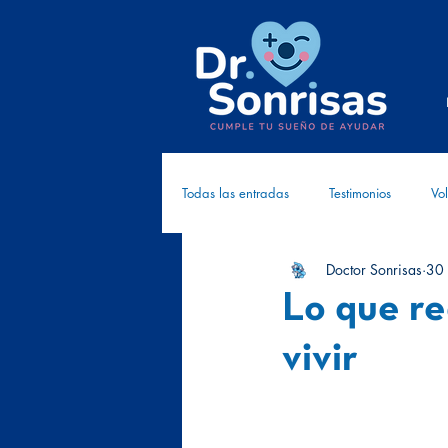
Todas las entradas
Testimonios
Vol
Doctor Sonrisas
30 
Cómplices
Investigación
Cr
Lo que re
vivir