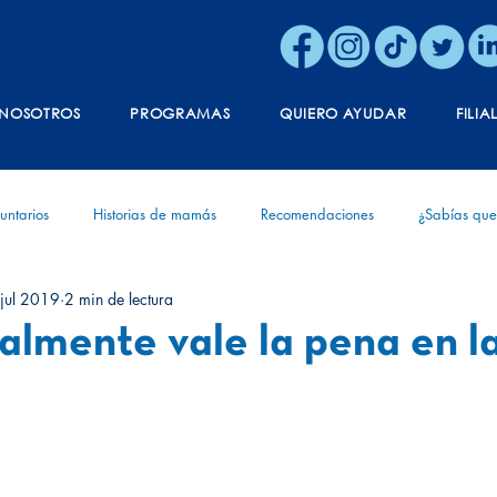
NOSOTROS
PROGRAMAS
QUIERO AYUDAR
FILIA
untarios
Historias de mamás
Recomendaciones
¿Sabías que
jul 2019
2 min de lectura
ónica
Vida
Aniversario
Diagnóstico
Experiencias de v
almente vale la pena en la