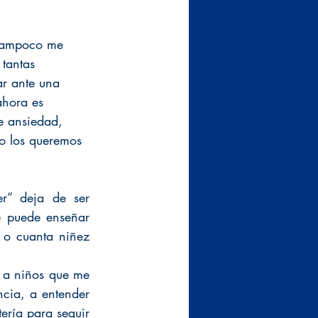
 tampoco me 
 tantas 
r ante una 
ahora es 
de ansiedad, 
o los queremos 
” deja de ser 
 puede enseñar 
o cuanta niñez 
 a niños que me 
cia, a entender 
ría para seguir 