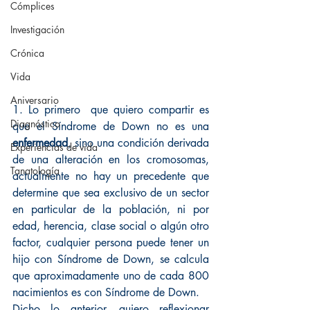
Cómplices
Investigación
Crónica
Vida
Aniversario
1. Lo primero  que quiero compartir es 
Diagnóstico
que el Síndrome de Down no es una 
enfermedad
, sino una condición derivada 
Experiencias de vida
de una alteración en los cromosomas, 
Tanatología
actualmente no hay un precedente que 
determine que sea exclusivo de un sector 
en particular de la población, ni por 
edad, herencia, clase social o algún otro 
factor, cualquier persona puede tener un 
hijo con Síndrome de Down, se calcula 
que aproximadamente uno de cada 800 
nacimientos es con Síndrome de Down.
Dicho lo anterior, quiero reflexionar 