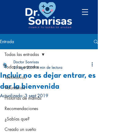
Entrada
Todas las entradas
Doctor Sonrisas
Todas las entradas
28 ago 2019
4 min de lectura
Incluir no es dejar entrar, es
Testimonios
dar la bienvenida
Voluntarios
Actualizado:
3 sept 2019
Historias de mamás
Recomendaciones
¿Sabías que?
Creado un sueño