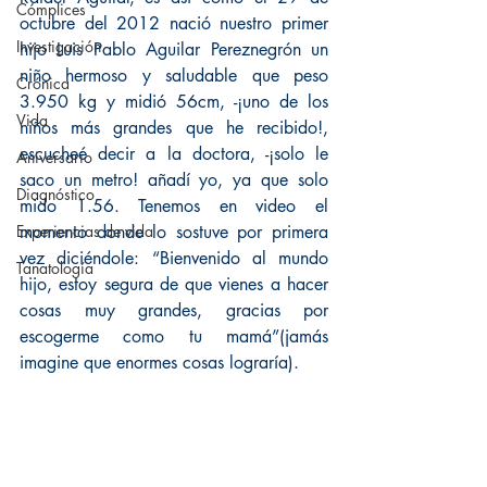
Cómplices
octubre del 2012 nació nuestro primer 
Investigación
hijo Luis Pablo Aguilar Pereznegrón un 
niño hermoso y saludable que peso 
Crónica
3.950 kg y midió 56cm, -¡uno de los 
Vida
niños más grandes que he recibido!, 
escucheé decir a la doctora, -¡solo le 
Aniversario
saco un metro! añadí yo, ya que solo 
Diagnóstico
mido 1.56. Tenemos en video el 
Experiencias de vida
momento donde lo sostuve por primera 
vez diciéndole: “Bienvenido al mundo 
Tanatología
hijo, estoy segura de que vienes a hacer 
cosas muy grandes, gracias por 
escogerme como tu mamá”(jamás 
imagine que enormes cosas lograría).