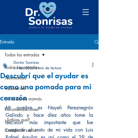
Entrada
Todas las entradas
Doctor Sonrisas
Todas las entradas
14 feb 2020
6 min de lectura
Descubrí que el ayudar es
Testimonios
como una pomada para mi
Voluntarios
corazón
Historias de mamás
Mi nombre es Nayeli Pereznegrón 
Recomendaciones
Galindo y hace diez años tome la 
¿Sabías que?
decisión más importante que fue 
compartir el resto de mi vida con Luis 
Creado un sueño
Rafael Aguilar, es así como el 29 de 