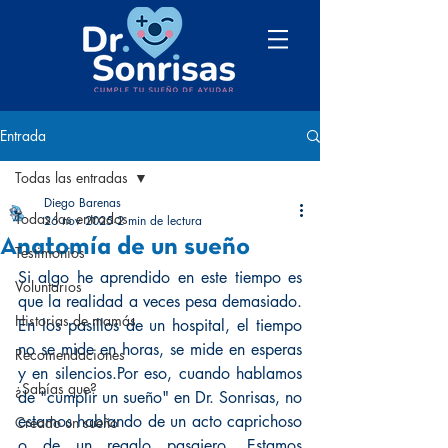
Entrada
Todas las entradas
Diego Barenas
Todas las entradas
26 nov 2025
2 min de lectura
Anatomía de un sueño
Testimonios
Si algo he aprendido en este tiempo es 
Voluntarios
que la realidad a veces pesa demasiado. 
Historias de mamás
En los pasillos de un hospital, el tiempo 
no se mide en horas, se mide en esperas 
Recomendaciones
y en silencios.Por eso, cuando hablamos 
¿Sabías que?
de "cumplir un sueño" en Dr. Sonrisas, no 
estamos hablando de un acto caprichoso 
Creado un sueño
o de un regalo pasajero. Estamos 