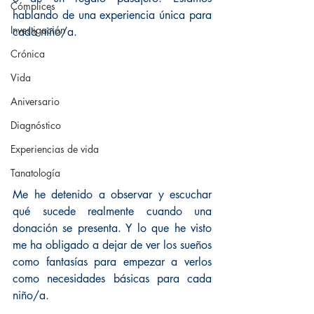
Cómplices
hablando de una experiencia única para 
Investigación
cada niño/a.
Crónica
Vida
Aniversario
Diagnóstico
Experiencias de vida
Tanatología
Me he detenido a observar y escuchar 
qué sucede realmente cuando una 
donación se presenta. Y lo que he visto 
me ha obligado a dejar de ver los sueños 
como fantasías para empezar a verlos 
como necesidades básicas para cada 
niño/a.