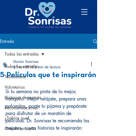
Entrada
Todas las entradas
Doctor Sonrisas
Todas las entradas
25 oct 2018
2 min de lectura
5 Películas que te inspirarán
Testimonios
Voluntarios
Si tu semana no pinta de lo mejor, 
Historias de mamás
tranquilo. Mejor relájate, prepara unas 
palomitas, ponte tu pijama y prepárate 
Recomendaciones
para disfrutar de un maratón de 
¿Sabías que?
películas. Dr. Sonrisas te recomienda las 
mejores, cuyas historias te inspirarán:
Creado un sueño