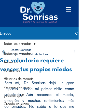
Entrada
Todas las entradas
Doctor Sonrisas
Todas las entradas
26 jul 2018
2 min de lectura
Ser voluntario requiere
Testimonios
vencer tus propios miedos
Voluntarios
Historias de mamás
Para mí, Dr. Sonrisas dejó un gran 
Recomendaciones
impacto  desde mi primer visita como 
voluntaria. Aún recuerdo el miedo, 
¿Sabías que?
emoción y muchos sentimientos más 
Creado un sueño
combinados. No sabía a lo que me 