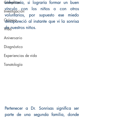
Cómplices
enfrentaría, si lograría formar un buen 
vínculo con los niños o con otros 
Investigación
voluntarios, por supuesto ese miedo 
Crónica
desapareció al instante que vi la sonrisa 
de nuestros niños.
Vida
Aniversario
Diagnóstico
Experiencias de vida
Tanatología
Pertenecer a Dr. Sonrisas significa ser 
parte de una segunda familia, donde 