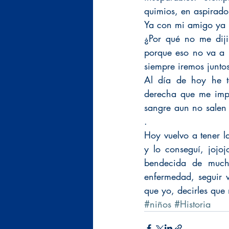
quimios, en aspirado
Ya con mi amigo ya n
¿Por qué no me diji
porque eso no va a p
siempre iremos junto
Al día de hoy he t
derecha que me imp
sangre aun no salen
. 
Hoy vuelvo a tener l
y lo conseguí, jojoj
bendecida de mucha
enfermedad, seguir 
que yo, decirles que
#niños
#Historia