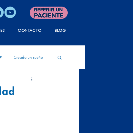
LES
CONTACTO
BLOG
?
Creado un sueño
ida
Tanatología
dad