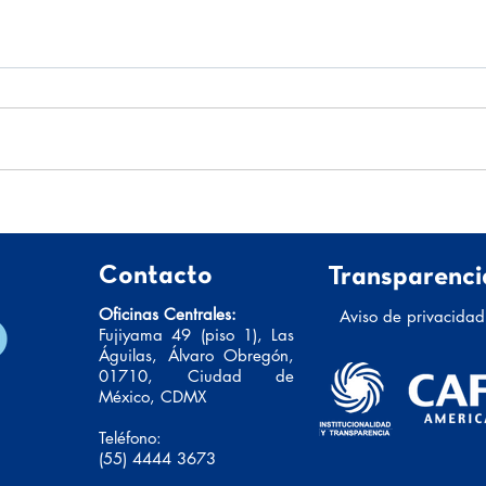
Relat
Nunca se van del todo
Contacto
Transparenci
Oficinas Centrales:
Aviso de privacidad
Fujiyama 49 (piso 1), Las
Águilas, Álvaro Obregón,
01710, Ciudad de
México, CDMX
Teléfono:
(55) 4444 3673