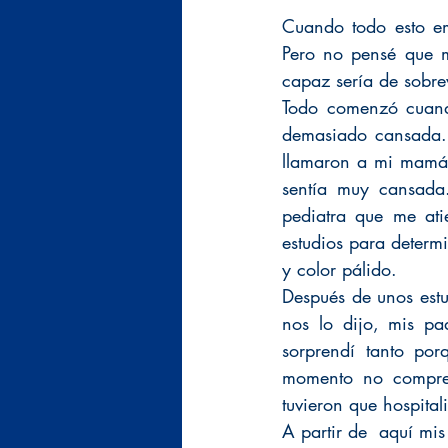
Cuando todo esto em
Pero no pensé que m
capaz sería de sobrev
Todo comenzó cuando
demasiado cansada. U
llamaron a mi mamá 
sentía muy cansada
pediatra que me ati
estudios para determ
y color pálido.
Después de unos estu
nos lo dijo, mis pa
sorprendí tanto por
momento no compren
tuvieron que hospital
A partir de  aquí mi