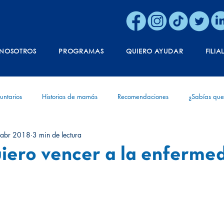
NOSOTROS
PROGRAMAS
QUIERO AYUDAR
FILIA
untarios
Historias de mamás
Recomendaciones
¿Sabías que
 abr 2018
3 min de lectura
ónica
Vida
Aniversario
Diagnóstico
Experiencias de v
iero vencer a la enferme