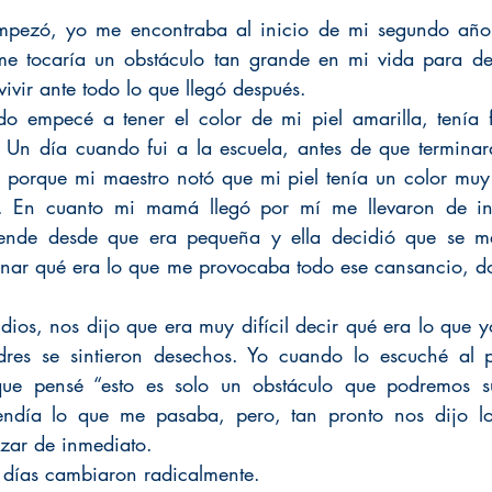
pezó, yo me encontraba al inicio de mi segundo año 
e tocaría un obstáculo tan grande en mi vida para dem
ivir ante todo lo que llegó después.
 empecé a tener el color de mi piel amarilla, tenía fr
n día cuando fui a la escuela, antes de que terminaran
porque mi maestro notó que mi piel tenía un color muy 
. En cuanto mi mamá llegó por mí me llevaron de in
ende desde que era pequeña y ella decidió que se me
inar qué era lo que me provocaba todo ese cansancio, dol
dios, nos dijo que era muy difícil decir qué era lo que y
dres se sintieron desechos. Yo cuando lo escuché al p
que pensé “esto es solo un obstáculo que podremos su
día lo que me pasaba, pero, tan pronto nos dijo lo
izar de inmediato.
s días cambiaron radicalmente.