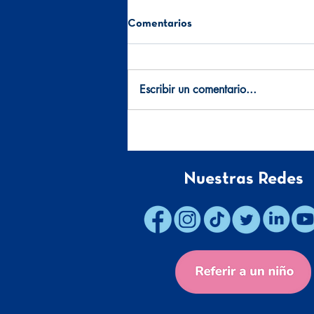
Comentarios
Escribir un comentario...
La culpa en los padres: “¿Pude
haber hecho más?”
Nuestras Redes