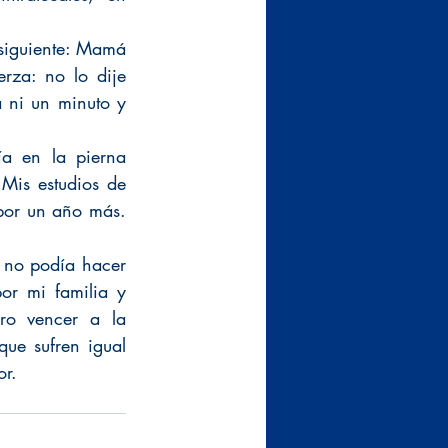
siguiente: Mamá 
za: no lo dije 
 ni un minuto y 
a en la pierna 
is estudios de 
por un año más. 
 no podía hacer 
or mi familia y 
o vencer a la 
ue sufren igual 
or.