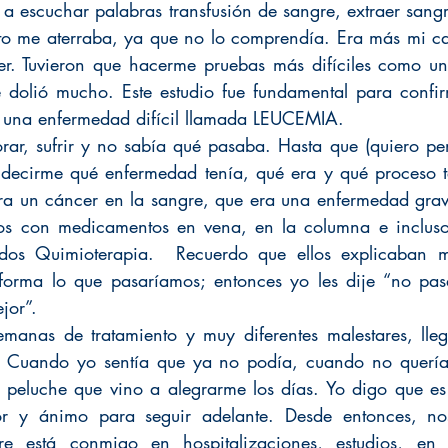
a escuchar palabras transfusión de sangre, extraer sangr
to me aterraba, ya que no lo comprendía. Era más mi ca
er. Tuvieron que hacerme pruebas más difíciles como un
dolió mucho. Este estudio fue fundamental para confirm
, una enfermedad difícil llamada LEUCEMIA.
orar, sufrir y no sabía qué pasaba. Hasta que (quiero pe
 decirme qué enfermedad tenía, qué era y qué proceso te
ra un cáncer en la sangre, que era una enfermedad grav
os con medicamentos en vena, en la columna e incluso 
dos Quimioterapia.  Recuerdo que ellos explicaban 
forma lo que pasaríamos; entonces yo les dije “no pasa
jor”.
emanas de tratamiento y muy diferentes malestares, lle
 Cuando yo sentía que ya no podía, cuando no quería 
 peluche que vino a alegrarme los días. Yo digo que es
r y ánimo para seguir adelante. Desde entonces, no
re está conmigo en hospitalizaciones, estudios, en in