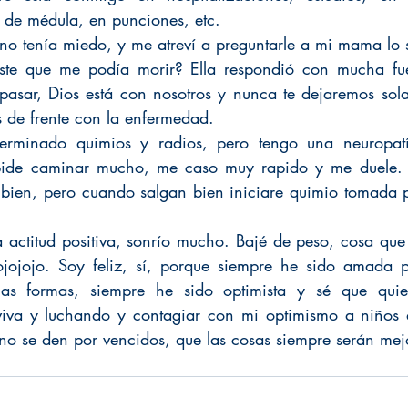
 de médula, en punciones, etc.
o tenía miedo, y me atreví a preguntarle a mi mama lo 
ste que me podía morir? Ella respondió con mucha fuer
asar, Dios está con nosotros y nunca te dejaremos sola
s de frente con la enfermedad.
erminado quimios y radios, pero tengo una neuropatí
ide caminar mucho, me caso muy rapido y me duele. M
 bien, pero cuando salgan bien iniciare quimio tomada 
a actitud positiva, sonrío mucho. Bajé de peso, cosa que
ojojojo. Soy feliz, sí, porque siempre he sido amada p
s formas, siempre he sido optimista y sé que quier
viva y luchando y contagiar con mi optimismo a niños q
 no se den por vencidos, que las cosas siempre serán mej