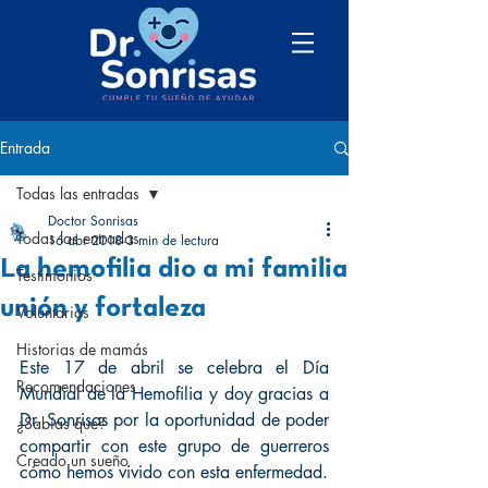
Entrada
Todas las entradas
Doctor Sonrisas
Todas las entradas
16 abr 2018
3 min de lectura
La hemofilia dio a mi familia
Testimonios
unión y fortaleza
Voluntarios
Historias de mamás
Este 17 de abril se celebra el Día 
Recomendaciones
Mundial de la Hemofilia y doy gracias a 
Dr. Sonrisas por la oportunidad de poder 
¿Sabías que?
compartir con este grupo de guerreros 
Creado un sueño
cómo hemos vivido con esta enfermedad.