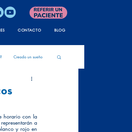
LES
CONTACTO
BLOG
?
Creado un sueño
ida
Tanatología
cos
 horario con la 
representarán a 
blanco y rojo en 