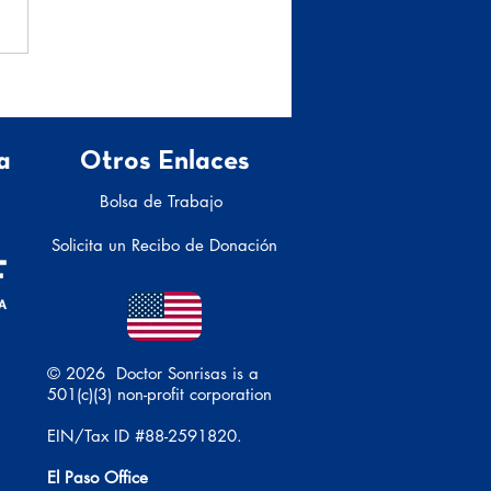
 julio Día Mundial del
oma: Conocimiento y
ención
a
Otros Enlaces
Bolsa de Trabajo
Solicita un Recibo de Donación
© 2026 Doctor Sonrisas is a
501(c)(3) non-profit corporation
EIN/Tax ID #88-2591820.
El Paso Office