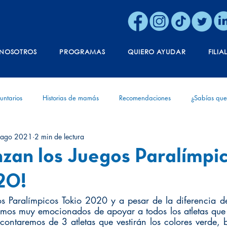
NOSOTROS
PROGRAMAS
QUIERO AYUDAR
FILIA
untarios
Historias de mamás
Recomendaciones
¿Sabías que
 ago 2021
2 min de lectura
ónica
Vida
Aniversario
Diagnóstico
Experiencias de v
zan los Juegos Paralímpi
20!
s Paralímpicos Tokio 2020 y a pesar de la diferencia de
amos muy emocionados de apoyar a todos los atletas que 
contaremos de 3 atletas que vestirán los colores verde, 