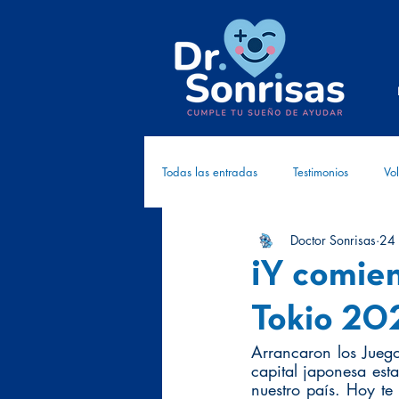
Todas las entradas
Testimonios
Vol
Doctor Sonrisas
24
Cómplices
Investigación
Cr
¡Y comien
Tokio 20
Arrancaron los Juego
capital japonesa est
nuestro país. Hoy te 