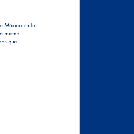
 a México en la 
la misma 
mos que 