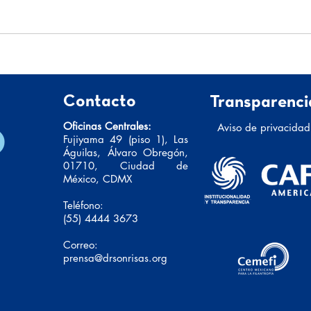
El secreto para una vida larga
13 de
y feliz: lo que la ciencia
Sarc
descubrió sobre las relaciones
Prev
humanas
Contacto
Transparenci
Oficinas Centrales:
Aviso de privacidad
Fujiyama 49 (piso 1), Las
Águilas, Álvaro Obregón,
01710, Ciudad de
México, CDMX
Teléfono:
(55) 4444 3673
Correo:
prensa@drsonrisas.org