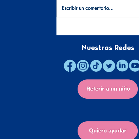
Escribir un comentario...
La culpa en los padres: “¿Pude
haber hecho más?”
Nuestras Redes