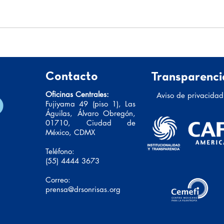
Relat
Nunca se van del todo
Contacto
Transparenci
Oficinas Centrales:
Aviso de privacidad
Fujiyama 49 (piso 1), Las
Águilas, Álvaro Obregón,
01710, Ciudad de
México, CDMX
Teléfono:
(55) 4444 3673
Correo:
prensa@drsonrisas.org