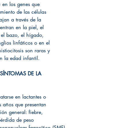
 en los genes que 
miento de las células 
ajan a través de la 
ntran en la piel, el 
 el bazo, el hígado, 
lios linfáticos o en el 
stiocitosis son raras y 
n la edad infantil. 
SÍNTOMAS DE LA 
ratarse en lactantes o 
s años que presentan 
ón general: fiebre, 
pérdida de peso 
mononuclear fagocítico (SMF).