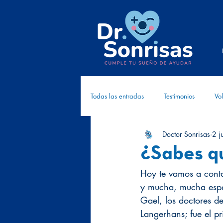
Todas las entradas
Testimonios
Vol
Doctor Sonrisas
2 j
Cómplices
Investigación
Cr
¿Sabes qu
Hoy te vamos a conta
y mucha, mucha espe
Gael, los doctores de
Langerhans; fue el p