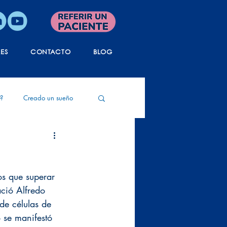
LES
CONTACTO
BLOG
?
Creado un sueño
ida
Tanatología
os que superar 
ció Alfredo 
de células de 
 se manifestó 