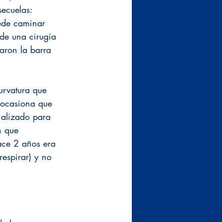
ecuelas:
ede caminar 
de una cirugía 
aron la barra 
.
urvatura que 
 ocasiona que 
ializado para 
n que 
ce 2 años era 
espirar) y no 