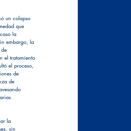
nó un colapso 
rmedad que 
 caso la 
Sin embargo, la 
 de 
 el tratamiento 
ltó el proceso, 
iones de 
nza de 
ravesando 
arias 
ar la 
es, sin 