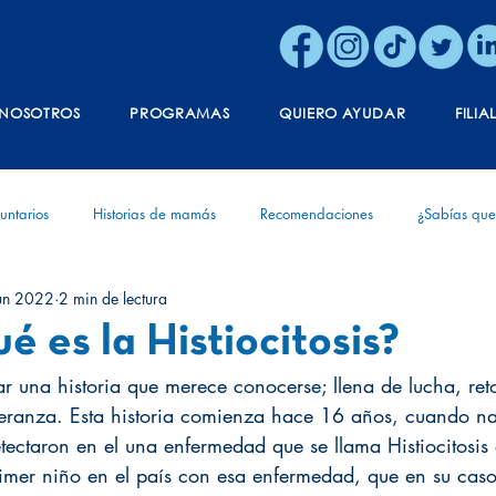
NOSOTROS
PROGRAMAS
QUIERO AYUDAR
FILIA
untarios
Historias de mamás
Recomendaciones
¿Sabías que
un 2022
2 min de lectura
ónica
Vida
Aniversario
Diagnóstico
Experiencias de v
é es la Histiocitosis?
r una historia que merece conocerse; llena de lucha, ret
ranza. Esta historia comienza hace 16 años, cuando na
tectaron en el una enfermedad que se llama Histiocitosis 
rimer niño en el país con esa enfermedad, que en su caso