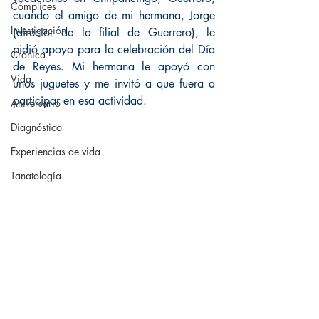
Cómplices
cuando el amigo de mi hermana, Jorge 
Investigación
(director de la filial de Guerrero), le 
pidió apoyo para la celebración del Día 
Crónica
de Reyes. Mi hermana le apoyó con 
Vida
unos juguetes y me invitó a que fuera a 
participar en esa actividad.
Aniversario
Diagnóstico
Experiencias de vida
Tanatología