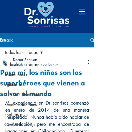
Entrada
Todas las entradas
Doctor Sonrisas
Todas las entradas
10 feb 2020
3 min de lectura
Para mí, los niños son los
Testimonios
superhéroes que vienen a
Voluntarios
salvar al mundo
Historias de mamás
Mi experiencia en Dr sonrisas comenzó 
Recomendaciones
en enero de 2014 de una manera 
¿Sabías que?
inesperada. Nunca había oído hablar de 
la fundación, pero me encontraba de 
Creado un sueño
vacaciones en Chilpancingo, Guerrero; 