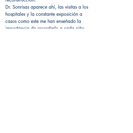
Dr. Sonrisas aparece ahí, las visitas a los 
hospitales y la constante exposición a 
casos como este me han enseñado la 
importancia de recordarle a cada niño 
que, incluso en los días más oscuros, 
alguien cree en ellos.
Testimonios
Entradas recientes
Ver todo