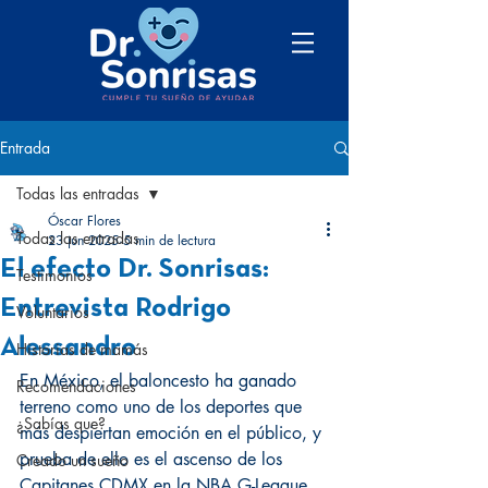
Entrada
Todas las entradas
Óscar Flores
Todas las entradas
23 jun 2025
5 min de lectura
El efecto Dr. Sonrisas:
Testimonios
Entrevista Rodrigo
Voluntarios
Alessandro
Historias de mamás
En México, el baloncesto ha ganado 
Recomendaciones
terreno como uno de los deportes que 
¿Sabías que?
más despiertan emoción en el público, y 
prueba de ello es el ascenso de los 
Creado un sueño
Capitanes CDMX en la NBA G-League. 