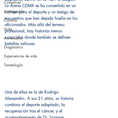
Cómplices
La Arena CDMX se ha convertido en un 
Investigación
coliseo para el deporte y un testigo de 
encuentros que han dejado huella en los 
Crónica
aficionados. Más allá del terreno 
Vida
profesional, hay historias menos 
conocidas donde también se definen 
Aniversario
batallas valiosas.
Diagnóstico
Experiencias de vida
Tanatología
Una de ellas es la de Rodrigo 
Alessandro. A sus 21 años, su historia 
combina el deporte adaptado, la 
recuperación tras el cáncer, y el 
acompañamiento de Dr. Sonrisas, 