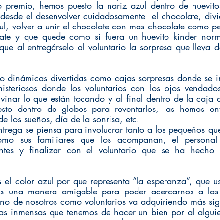
 premio, hemos puesto la nariz azul dentro de huevitos
desde el desenvolver cuidadosamente  el chocolate, divid
zul, volver a unir el chocolate con mas chocolate como p
late y que quede como si fuera un huevito kínder norm
ue al entregárselo al voluntario la sorpresa que lleva d
 
 dinámicas divertidas como cajas sorpresas donde se in
isteriosos donde los voluntarios con los ojos vendados
vinar lo que están tocando y al final dentro de la caja a
sto dentro de globos para reventarlos, las hemos ent
e los sueños, día de la sonrisa, etc.
rega se piensa para involucrar tanto a los pequeños que v
como sus familiares que los acompañan, el personal
pantes y finalizar con el voluntario que se ha hecho 
el color azul por que representa “la esperanza”, que u
s una manera amigable para poder acercarnos a las 
no de nosotros como voluntarios va adquiriendo más sig
as inmensas que tenemos de hacer un bien por al alguie