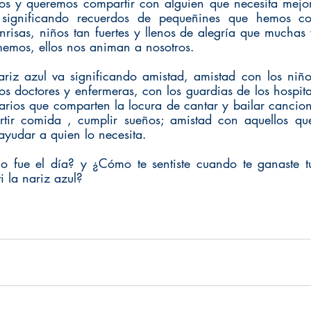
os y queremos compartir con alguien que necesita mejor
significando recuerdos de pequeñines que hemos con
risas, niños tan fuertes y llenos de alegría que muchas 
memos, ellos nos animan a nosotros. 
ariz azul va significando amistad, amistad con los niñ
s doctores y enfermeras, con los guardias de los hospita
arios que comparten la locura de cantar y bailar cancione
artir comida , cumplir sueños; amistad con aquellos qu
ayudar a quien lo necesita.
o fue el día? y ¿Cómo te sentiste cuando te ganaste tu
i la nariz azul?