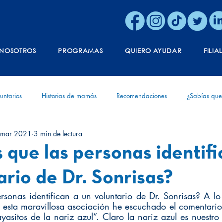
NOSOTROS
PROGRAMAS
QUIERO AYUDAR
FILIA
untarios
Historias de mamás
Recomendaciones
¿Sabías que
 mar 2021
3 min de lectura
ónica
Vida
Aniversario
Diagnóstico
Experiencias de v
que las personas identifi
ario de Dr. Sonrisas?
sonas identifican a un voluntario de Dr. Sonrisas? A lo 
 esta maravillosa asociación he escuchado el comentario 
asitos de la nariz azul”. Claro la nariz azul es nuestro i