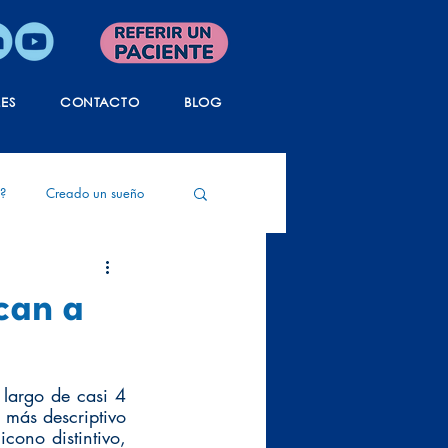
LES
CONTACTO
BLOG
?
Creado un sueño
ida
Tanatología
can a
largo de casi 4 
más descriptivo 
cono distintivo, 