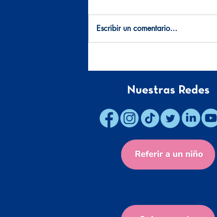
Escribir un comentario...
Volaris y Dr. Sonrisas
¡Voluntariado que despega,
volemos juntos!
Nuestras Redes