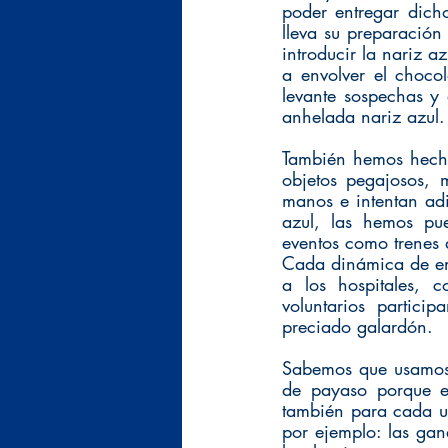
poder entregar dicho
lleva su preparación 
introducir la nariz a
a envolver el choco
levante sospechas y q
anhelada nariz azul.
También hemos hecho
objetos pegajosos, m
manos e intentan adi
azul, las hemos pue
eventos como trenes d
Cada dinámica de ent
a los hospitales, 
voluntarios partici
preciado galardón.
Sabemos que usamos 
de payaso porque e
también para cada u
por ejemplo: las gan