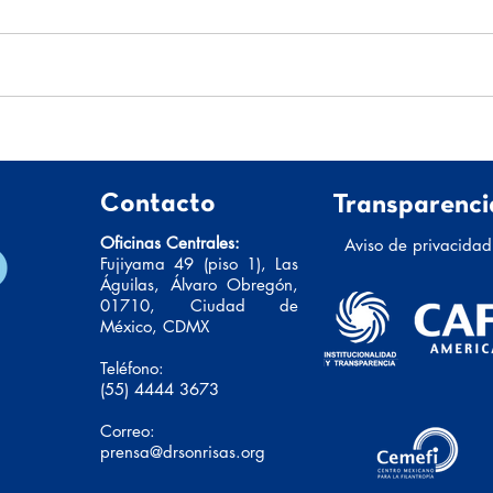
La Nariz azul, que cambió mi
Lo qu
vida
signi
Contacto
Transparenci
Oficinas Centrales:
Aviso de privacidad
Fujiyama 49 (piso 1), Las
Águilas, Álvaro Obregón,
01710, Ciudad de
México, CDMX
Teléfono:
(55) 4444 3673
Correo:
prensa@drsonrisas.org