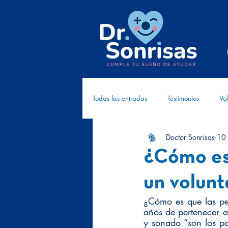
Todas las entradas
Testimonios
Vol
Doctor Sonrisas
10
Cómplices
Investigación
Cr
¿Cómo es 
un volunt
¿Cómo es que las per
años de pertenecer a
y sonado “son los pay