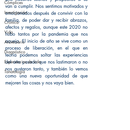
Cómplices
van a cumplir. Nos sentimos motivados y 
Investigación
emocionados después de convivir con la 
familia, de poder dar y recibir abrazos, 
Crónica
afectos y regalos, aunque este 2020 no 
Vida
hubo tantos por la pandemia que nos 
aqueja. El inicio de año se vive como un 
Aniversario
proceso de liberación, en el que en 
Diagnóstico
teoría podemos soltar las experiencias 
Experiencias de vida
del año pasado que nos lastimaron o no 
nos gustaron tanto, y también lo vemos 
Tanatología
como una nueva oportunidad de que 
mejoren las cosas y nos vaya bien.