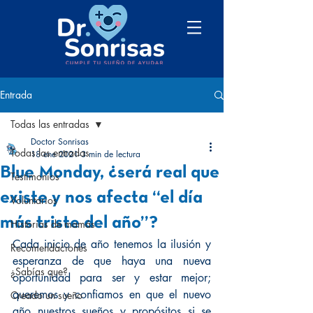
Entrada
Todas las entradas
Doctor Sonrisas
Todas las entradas
18 ene 2021
3 min de lectura
Blue Monday, ¿será real que
Testimonios
existe y nos afecta “el día
Voluntarios
más triste del año”?
Historias de mamás
Cada inicio de año tenemos la ilusión y 
Recomendaciones
esperanza de que haya una nueva 
¿Sabías que?
oportunidad para ser y estar mejor; 
queremos y confiamos en que el nuevo 
Creado un sueño
año nuestros sueños y propósitos si se 