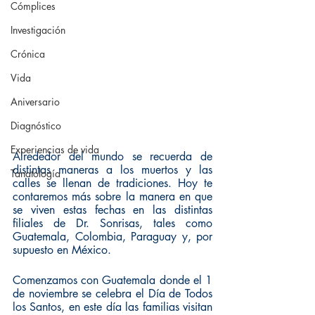
Cómplices
Investigación
Crónica
Vida
Aniversario
Diagnóstico
Experiencias de vida
Alrededor del mundo se recuerda de 
distintas maneras a los muertos y las 
Tanatología
calles se llenan de tradiciones. Hoy te 
contaremos más sobre la manera en que 
se viven estas fechas en las distintas 
filiales de Dr. Sonrisas, tales como 
Guatemala, Colombia, Paraguay y, por 
supuesto en México. 
Comenzamos con Guatemala donde el 1 
de noviembre se celebra el Día de Todos 
los Santos, en este día las familias visitan 