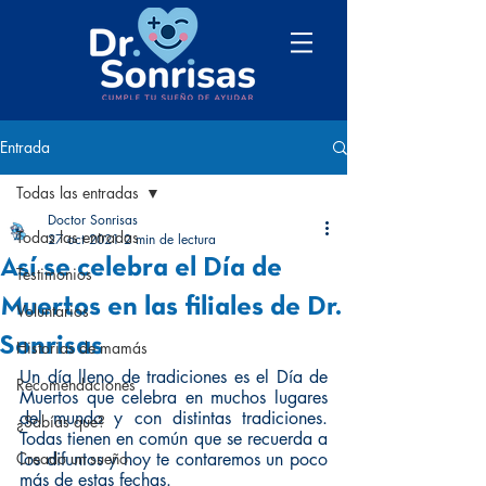
Entrada
Todas las entradas
Doctor Sonrisas
Todas las entradas
27 oct 2021
2 min de lectura
Así se celebra el Día de
Testimonios
Muertos en las filiales de Dr.
Voluntarios
Sonrisas
Historias de mamás
Un día lleno de tradiciones es el Día de 
Recomendaciones
Muertos que celebra en muchos lugares 
del mundo y con distintas tradiciones. 
¿Sabías que?
Todas tienen en común que se recuerda a 
Creado un sueño
los difuntos y hoy te contaremos un poco 
más de estas fechas.