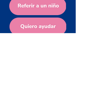
Contacto
Oficinas Centrales:
Fujiyama 49 (piso 1), Las
Águilas, Álvaro Obregón,
01710, Ciudad de
México, CDMX
Teléfono: