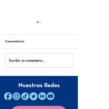
Comentarios
5 libros para ser más feliz
Escribir un comentario...
Mi sueño es tene
patineta...
Nuestras Redes