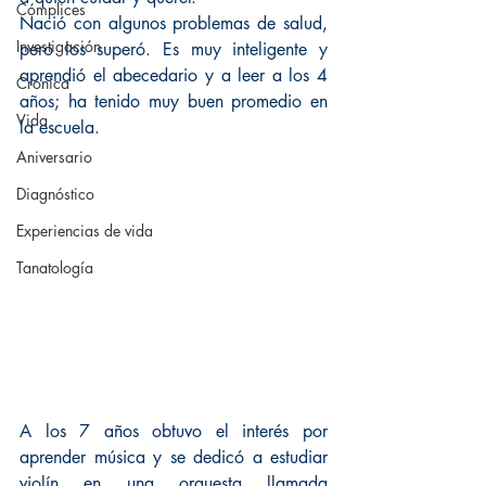
Cómplices
Nació con algunos problemas de salud, 
Investigación
pero los superó. Es muy inteligente y 
aprendió el abecedario y a leer a los 4 
Crónica
años; ha tenido muy buen promedio en 
Vida
la escuela.
Aniversario
Diagnóstico
Experiencias de vida
Tanatología
A los 7 años obtuvo el interés por 
aprender música y se dedicó a estudiar 
violín en una orquesta llamada 