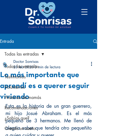
Entrada
Todas las entradas
Doctor Sonrisas
Todas las entradas
28 feb 2020
3 min de lectura
Lo más importante que
Testimonios
aprendí es a querer seguir
Voluntarios
viviendo
Historias de mamás
Esta es la historia de un gran guerrero, 
Recomendaciones
mi hijo Josué Abraham. Es el más 
¿Sabías que?
pequeño de 3 hermanos. Me llenó de 
alegría saber que tendría otro pequeñito 
Creado un sueño
a quien cuidar y querer.