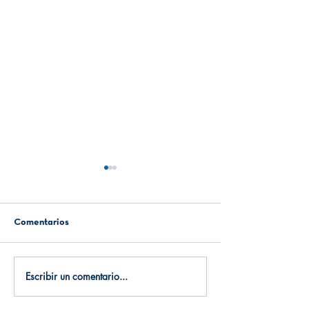
Comentarios
Relatos del duelo
Nunca se van del todo
Escribir un comentario...