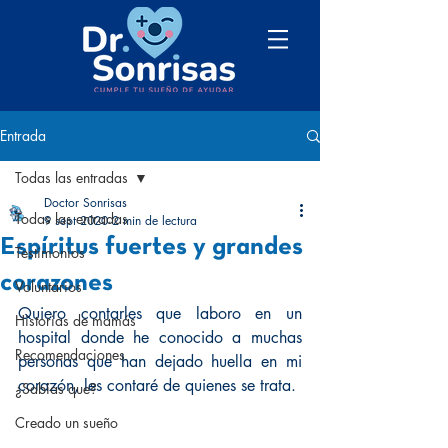
Entrada
Todas las entradas
Doctor Sonrisas
Todas las entradas
9 sept 2020
2 min de lectura
Espíritus fuertes y grandes
Testimonios
corazones
Voluntarios
Quiero contarles que laboro en un 
Historias de mamás
hospital donde he conocido a muchas 
Recomendaciones
personas que han dejado huella en mi 
corazón, les contaré de quienes se trata.
¿Sabías que?
Creado un sueño