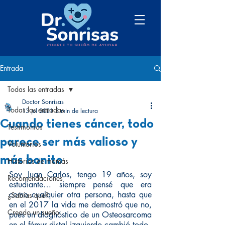
Entrada
Todas las entradas
Doctor Sonrisas
Todas las entradas
13 jul 2021
3 min de lectura
Cuando tienes cáncer, todo
Testimonios
parece ser más valioso y
Voluntarios
más bonito
Historias de mamás
Soy Juan Carlos, tengo 19 años, soy 
Recomendaciones
estudiante… siempre pensé que era 
como cualquier otra persona, hasta que 
¿Sabías que?
en el 2017 la vida me demostró que no, 
Creado un sueño
pues un diagnóstico de un Osteosarcoma 
en el fémur distal izquierdo cambió todo.